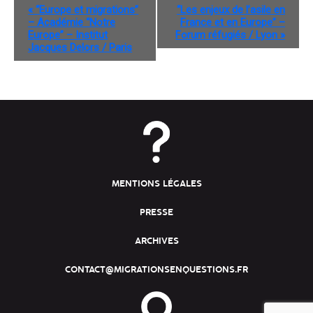
«
“Europe et migrations”
“Les enjeux de l’asile en
– Académie “Notre
France et en Europe” –
Europe” – Institut
Forum réfugiés / Lyon
»
Jacques Delors / Paris
MENTIONS LÉGALES
PRESSE
ARCHIVES
CONTACT@MIGRATIONSENQUESTIONS.FR