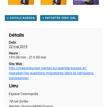
+ GOOGLE AGENDA
+ EXPORTER VERS ICAL
Détails
Date :
22 mai 2019
Heure :
19 h 00 min - 21 h 00 min
Site Web :
http://maisoneurope-nantes.eu/agenda/europe-et-
migration-les-questions-migratoires-dans-la-campagne-
europeenne/
Lieu
Espace Cosmopolis
18 rue Scribe
Nantes
,
France
44000
France